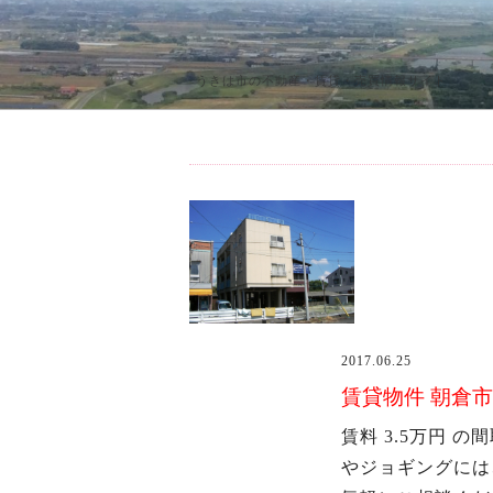
コ
ン
テ
うきは市の不動産・賃貸・売買情報サイト
ン
ツ
へ
ス
キ
ッ
プ
2017.06.25
賃貸物件 朝倉
賃料 3.5万円 
やジョギングには